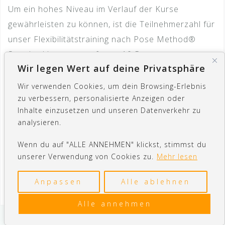
Um ein hohes Niveau im Verlauf der Kurse
gewährleisten zu können, ist die Teilnehmerzahl für
unser Flexibilitätstraining nach Pose Method®
Standard begrenzt auf max. 10 Personen.
Wir legen Wert auf deine Privatsphäre
Dauer zwischen 45-90min. – je nach Ausschreibung
Wir verwenden Cookies, um dein Browsing-Erlebnis
und
Anfrage
.
zu verbessern, personalisierte Anzeigen oder
Inhalte einzusetzen und unseren Datenverkehr zu
analysieren.
Hier geht‘s zur
ANMELDUNG • SHOP
oder zur
Wenn du auf "ALLE ANNEHMEN" klickst, stimmst du
unserer Verwendung von Cookies zu.
Mehr lesen
persönlichen
Terminvereinbahrung
für ein
Personal-Training.
Anpassen
Alle ablehnen
Alle annehmen