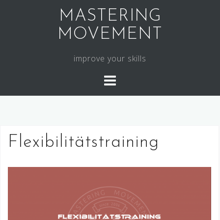
Skip
MASTERING
to
MOVEMENT
content
improve your skills
Flexibilitätstraining